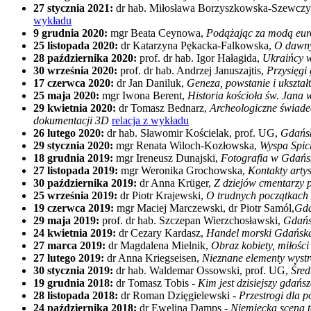
27 stycznia 2021:
dr hab. Miłosława Borzyszkowska-Szewcz
wykładu
9 grudnia 2020:
mgr Beata Ceynowa,
Podążając za modą euro
25 listopada 2020:
dr Katarzyna Pękacka-Falkowska,
O dawny
28 października 2020:
prof. dr hab. Igor Hałagida,
Ukraińcy 
30 września 2020:
prof. dr hab. Andrzej Januszajtis,
Przysięgi
17 czerwca 2020:
dr Jan Daniluk,
Geneza, powstanie i ukszta
25 maja 2020:
mgr Iwona Berent,
Historia kościoła św. Jana
29 kwietnia 2020:
dr Tomasz Bednarz,
Archeologiczne świade
dokumentacji 3D
relacja z wykładu
26 lutego 2020:
dr hab. Sławomir Kościelak, prof. UG,
Gdańsk
29 stycznia 2020:
mgr Renata Wiloch-Kozłowska,
Wyspa Spic
18 grudnia 2019:
mgr Ireneusz Dunajski,
Fotografia w Gdańs
27 listopada 2019:
mgr Weronika Grochowska,
Kontakty arty
30 października 2019:
dr Anna Krüger,
Z dziejów cmentarzy 
25 września 2019:
dr Piotr Krajewski,
O trudnych początkach
19 czerwca 2019:
mgr Maciej Marczewski, dr Piotr Samól,
Gda
29 maja 2019:
prof. dr hab. Szczepan Wierzchosławski,
Gdańs
24 kwietnia 2019:
dr Cezary Kardasz,
Handel morski Gdańska
27 marca 2019:
dr Magdalena Mielnik,
Obraz kobiety, miłości
27 lutego 2019:
dr Anna Kriegseisen,
Nieznane elementy wyst
30 stycznia 2019:
dr hab. Waldemar Ossowski, prof. UG,
Śred
19 grudnia 2018:
dr Tomasz Tobis -
Kim jest dzisiejszy gdańs
28 listopada 2018:
dr Roman Dzięgielewski -
Przestrogi dla 
24 października 2018:
dr Ewelina Damps -
Niemiecka scena 