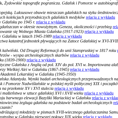
yk,
Żydowskie topografie pogranicza. Gdańsk i Pomorze w autobiogra
pejską. Luksusowe obuwie mieszczan gdańskich na styku średniowiecz
ch kolekcjach przyrodniczych gdańskich medyków
relacja z wykładu
w Gdańsku po 1945 r.
relacja z wykładu
 gdańszczan w okresie nowożytnym. Geneza, okoliczności i przebieg
rel
łtowanie się Wolnego Miasta Gdańska (1917-1923)
relacja z wykładu
 w Gdańsku w latach 1945-1989
relacja z wykładu
ctwa katastrof jednostek pływających na Zatoce Gdańskiej w XVI-XVI
 kalwiński. Od Drugiej Reformacji do unii Staropruskiej w 1817 roku
hrzów - wyspa archeologicznych skarbów
relacja z wykładu
ku (1839-1900)
relacja z wykładu
styczne Gdańska z Anglią od poł. XIV do poł. XVI w. Importowana alab
przy Wielkiej Alei w Gdańsku (1867-1945)
relacja z wykładu
 Akademii Lekarskiej w Gdańsku (1945-1950)
ńska Atlantyda. Wyniki badań archeologicznych przeprowadzonych n
k i Pomorze Nadwiślańskie w polskiej myśli politycznej XIX i począt
 na przełomie XV i XVI stulecia
relacja z wykładu
 i małżeństwa w sztuce gdańskiej XVI i XVII wieku
relacja z wykładu
roju barwnego elewacji Bazyliki Mariackiej w Gdańsku
relacja z wykła
niowieczna żegluga gdańska na podstawie badań archeologicznych
re
zczanin?
podróżującej młodzieży w pismach XVII-wiecznego gdańszczanina Sam
teatralna w Gdańsku pierwszej połowy XIX wieku
relacja z wykładu