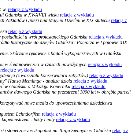
X w.
relacja z wykładu
omii Gdańska w XV-XVIII wieku
relacja z wykładu
kich Zakładów Opieki nad Małymi Dziećmi w XIX stuleciu
relacja z
ieku
relacja z wykładu
 posiadłości u wrót protestanckiego Gdańska
relacja z wykładu
źródło historyczne do dziejów Gdańska i Pomorza w I połowie XIX
ytywnie. Skórzane rękawice z badań wykopaliskowych w Gdańsku
 w średniowieczu i w czasach nowożytnych
relacja z wykładu
0
relacja z wykładu
zydencja (z warsztatu konserwatora zabytków)
relacja z wykładu
zny" Hansa Memlinga - analiza dzieła
relacja z wykładu
zieć w Gdańsku o Mikołaju Koperniku
relacja z wykładu
kańców dawnego Gdańska na przestrzeni 1000 lat w obrębie parceli
korzystywać nowe media do upowszechniania dziedzictwa
Augustem Lehndorffem
relacja z wykładu
kapelmistrzem - fakty i mity
relacja z wykładu
rki słoneczne z wykopalisk na Targu Siennym w Gdańsku
relacja z