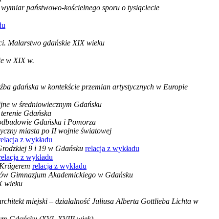
 wymiar państwowo-kościelnego sporu o tysiąclecie
du
i. Malarstwo gdańskie XIX wieku
ie w XIX w.
źba gdańska w kontekście przemian artystycznych w Europie
gijne w średniowiecznym Gdańsku
a terenie Gdańska
 odbudowie Gdańska i Pomorza
yczny miasta po II wojnie światowej
relacja z wykładu
 Grodzkiej 9 i 19 w Gdańsku
relacja z wykładu
relacja z wykładu
m Krügerem
relacja z wykładu
ejów Gimnazjum Akademickiego w Gdańsku
X wieku
chitekt miejski – działalność Juliusa Alberta Gottlieba Lichta w
m Gdańsku (XVI–XVIII wiek)