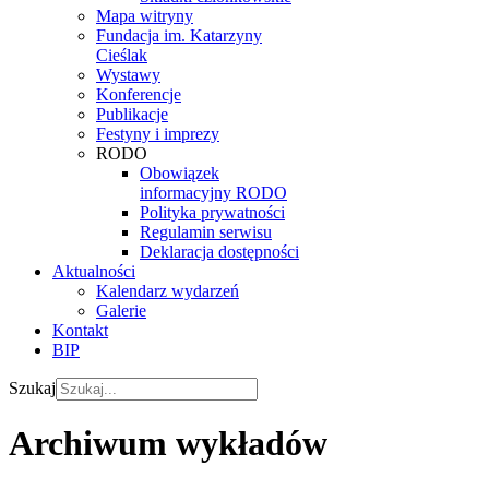
Mapa witryny
Fundacja im. Katarzyny
Cieślak
Wystawy
Konferencje
Publikacje
Festyny i imprezy
RODO
Obowiązek
informacyjny RODO
Polityka prywatności
Regulamin serwisu
Deklaracja dostępności
Aktualności
Kalendarz wydarzeń
Galerie
Kontakt
BIP
Szukaj
Archiwum wykładów