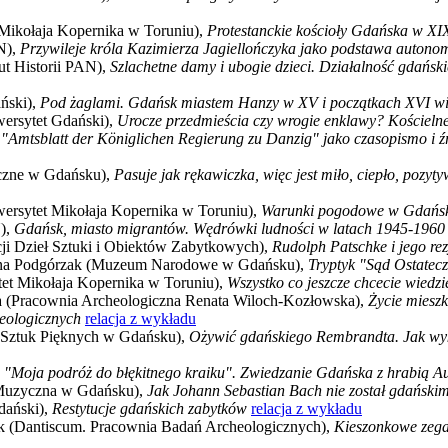
 Mikołaja Kopernika w Toruniu),
Protestanckie kościoły Gdańska w XI
N),
Przywileje króla Kazimierza Jagiellończyka jako podstawa auton
t Historii PAN),
Szlachetne damy i ubogie dzieci. Działalność gdańs
ński),
Pod żaglami. Gdańsk miastem Hanzy w XV i początkach XVI w
wersytet Gdański),
Urocze przedmieścia czy wrogie enklawy? Kościelne
,
"Amtsblatt der Königlichen Regierung zu Danzig" jako czasopismo i 
czne w Gdańsku),
Pasuje jak rękawiczka, więc jest miło, ciepło, poz
wersytet Mikołaja Kopernika w Toruniu),
Warunki pogodowe w Gdańsku
N),
Gdańsk, miasto migrantów. Wędrówki ludności w latach 1945-196
i Dzieł Sztuki i Obiektów Zabytkowych),
Rudolph Patschke i jego re
lena Podgórzak (Muzeum Narodowe w Gdańsku),
Tryptyk "Sąd Ostatec
tet Mikołaja Kopernika w Toruniu),
Wszystko co jeszcze chcecie wied
a (Pracownia Archeologiczna Renata Wiloch-Kozłowska),
Życie miesz
heologicznych
relacja z wykładu
 Sztuk Pięknych w Gdańsku),
Ożywić gdańskiego Rembrandta. Jak wy
,
"Moja podróż do błękitnego kraiku". Zwiedzanie Gdańska z hrabią 
 Muzyczna w Gdańsku),
Jak Johann Sebastian Bach nie został gdańskim 
dański),
Restytucje gdańskich zabytków
relacja z wykładu
 (Dantiscum. Pracownia Badań Archeologicznych),
Kieszonkowe zega