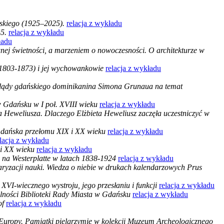
ńskiego (1925–2025).
relacja z wykładu
5.
relacja z wykładu
ładu
j świetności, a marzeniem o nowoczesności. O architekturze w
 1803-1873) i jej wychowankowie
relacja z wykładu
lądy gdańskiego dominikanina Simona Grunaua na temat
w Gdańsku w I poł. XVIII wieku
relacja z wykładu
 Heweliusza. Dlaczego Elżbieta Heweliusz zaczęła uczestniczyć w
 Gdańska przełomu XIX i XX wieku
relacja z wykładu
elacja z wykładu
X i XX wieku
relacja z wykładu
 na Westerplatte w latach 1838-1924
relacja z wykładu
aryzacji nauki. Wiedza o niebie w drukach kalendarzowych Prus
VI-wiecznego wystroju, jego przesłaniu i funkcji
relacja z wykładu
łalności Biblioteki Rady Miasta w Gdańsku
relacja z wykładu
of
relacja z wykładu
Europy. Pamiątki pielgrzymie w kolekcji Muzeum Archeologicznego