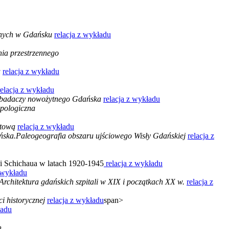
nianych w Gdańsku
relacja z wykładu
a przestrzennego
u
relacja z wykładu
relacja z wykładu
a badaczy nowożytnego Gdańska
relacja z wykładu
opologiczna
atową
relacja z wykładu
ńska.Paleogeografia obszaru ujściowego Wisły Gdańskiej
relacja z
i Schichaua w latach 1920-1945
relacja z wykładu
z wykładu
Architektura gdańskich szpitali w XIX i początkach XX w.
relacja z
i historycznej
relacja z wykładu
span>
ładu
n