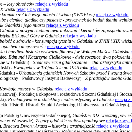
te – losy obrońców
relacja z wykładu
IX wieku
relacja z wykładu
 kronikarze? Ich wizja miasta i świata (XV/XVI w.)
relacja z wykładu
be i cienkie, gładkie czy pasiaste - przyczynek do badań tkanin weł
łk Gdański i jego miasto
relacja z wykładu
Gdańsk w nowym studium uwarunkowań i kierunków zagospodarowani
nistyka Biskupiej Góry w Gdańsku
relacja z wykładu
bałość o zdrowie - konsumpcja tytoniu w Gdańsku w XVIII i XIX wiek
i opactwa i miejscowości
relacja z wykładu
tka i burzliwa historia wytwórni filmowej w Wolnym Mieście Gdańsku
niec,
Edmund i Katarzyna Cieślakowie - dwie rocznice, dwa pokoleni
zne w Gdańsku) -
Średniowieczni gdańszczanie – charakterystyka antr
ński) -
Ewangelicy w Trójmieście po 1945 roku
relacja z wykładu
dański) -
Urbanizacja gdańskich Nowych Szkotów przed I wojną świ
eologiczny - Państwowy Instytut Badawczy) -
Z pradziejów okolic Gda
Kowboje morscy w Gdańsku
relacja z wykładu
towej), Produkcja okrętowa i rozbudowa Stoczni Gdańskiej i Stoczn
ki),
Przełamywanie architektury modernistycznej w Gdańsku
relacja 
ie Historii, Historii Sztuki i Archeologii Uniwersytetu Gdańskiego),
gii Polskiej Uniwersytetu Gdańskiego),
Gdańsk w XIX-wiecznej powieśc
dowe w Warszawie),
Zegary gdańskie szafowo-podłogowe
relacja z wyk
),
Bractwa Dworu Artusa – historia i teraźniejszość
relacja z wykładu
logii Uniwersytetu Gdańskiego),
Rośliny w diecie dawnych gdańszcza