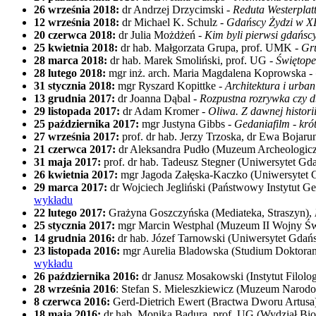
26 września 2018:
dr Andrzej Drzycimski -
Reduta Westerplat
12 września 2018:
dr Michael K. Schulz -
Gdańscy Żydzi w X
20 czerwca 2018:
dr Julia Możdżeń -
Kim byli pierwsi gdańscy
25 kwietnia 2018:
dr hab. Małgorzata Grupa, prof. UMK -
Gru
28 marca 2018:
dr hab. Marek Smoliński, prof. UG -
Świętope
28 lutego 2018:
mgr inż. arch. Maria Magdalena Koprowska -
31 stycznia 2018:
mgr Ryszard Kopittke -
Architektura i urba
13 grudnia 2017:
dr Joanna Dąbal -
Rozpustna rozrywka czy d
29 listopada 2017:
dr Adam Kromer -
Oliwa. Z dawnej histori
25 października 2017:
mgr Justyna Gibbs -
Gedaniafilm - kró
27 września 2017:
prof. dr hab. Jerzy Trzoska, dr Ewa Bojaru
21 czerwca 2017:
dr Aleksandra Pudło (Muzeum Archeologic
31 maja 2017:
prof. dr hab. Tadeusz Stegner (Uniwersytet Gda
26 kwietnia 2017:
mgr Jagoda Załęska-Kaczko (Uniwersytet G
29 marca 2017:
dr Wojciech Jegliński (Państwowy Instytut G
wykładu
22 lutego 2017:
Grażyna Goszczyńska (Mediateka, Straszyn),
25 stycznia 2017:
mgr Marcin Westphal (Muzeum II Wojny Świa
14 grudnia 2016:
dr hab. Józef Tarnowski (Uniwersytet Gdańs
23 listopada 2016:
mgr Aurelia Bladowska (Studium Doktoranck
wykładu
26 października 2016:
dr Janusz Mosakowski (Instytut Filolo
28 września 2016
: Stefan S. Mieleszkiewicz (Muzeum Naro
8 czerwca 2016:
Gerd-Dietrich Ewert (Bractwa Dworu Artusa
18 maja 2016:
dr hab. Monika Badura, prof. UG (Wydział Bio