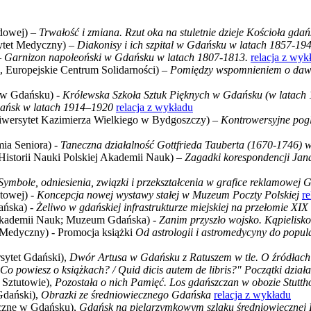
odowej) –
Trwałość i zmiana. Rzut oka na stuletnie dzieje Kościoła gda
ytet Medyczny) –
Diakonisy i ich szpital w Gdańsku w latach 1857-194
–
Garnizon napoleoński w Gdańsku w latach 1807-1813.
relacja z wyk
, Europejskie Centrum Solidarności) –
Pomiędzy wspomnieniem o dawne
w Gdańsku) -
Królewska Szkoła Sztuk Pięknych w Gdańsku (w latach
ańsk w latach 1914–1920
relacja z wykładu
iwersytet Kazimierza Wielkiego w Bydgoszczy) –
Kontrowersyjne pog
ia Seniora) -
Taneczna działalność Gottfrieda Tauberta (1670-1746) 
 Historii Nauki Polskiej Akademii Nauk) –
Zagadki korespondencji Jana
Symbole, odniesienia, związki i przekształcenia w grafice reklamowej
towej) -
Koncepcja nowej wystawy stałej w Muzeum Poczty Polskiej
r
ańska) -
Żeliwo w gdańskiej infrastrukturze miejskiej na przełomie XI
j Akademii Nauk; Muzeum Gdańska) -
Zanim przyszło wojsko. Kąpielisko
 Medyczny) - Promocja książki
Od astrologii i astromedycyny do popul
rsytet Gdański),
Dwór Artusa w Gdańsku z Ratuszem w tle. O źródłach X
Co powiesz o książkach? / Quid dicis autem de libris?" Początki dzia
 Sztutowie),
Pozostała o nich Pamięć. Los gdańszczan w obozie Stutth
Gdański),
Obrazki ze średniowiecznego Gdańska
relacja z wykładu
czne w Gdańsku),
Gdańsk na pielgrzymkowym szlaku średniowiecznej 