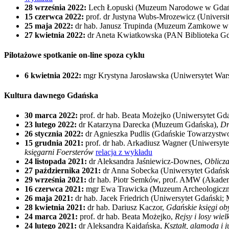
28 września 2022:
Lech Łopuski (Muzeum Narodowe w Gda
15 czerwca 2022:
prof. dr Justyna Wubs-Mrozewicz (Universi
25 maja 2022:
dr hab. Janusz Trupinda (Muzeum Zamkowe w
27 kwietnia 2022:
dr Aneta Kwiatkowska (PAN Biblioteka G
Pilotażowe spotkanie on-line spoza cyklu
6 kwietnia 2022:
mgr Krystyna Jarosławska (Uniwersytet War
Kultura dawnego Gdańska
30 marca 2022:
prof. dr hab. Beata Możejko (Uniwersytet Gd
23 lutego 2022:
dr Katarzyna Darecka (Muzeum Gdańska),
Dr
26 stycznia 2022:
dr Agnieszka Pudlis (Gdańskie Towarzyst
15 grudnia 2021:
prof. dr hab. Arkadiusz Wagner (Uniwersyt
księgarni Foersterów
relacja z wykładu
24 listopada 2021:
dr Aleksandra Jaśniewicz-Downes,
Oblicza
27 października 2021:
dr Anna Sobecka (Uniwersytet Gdańsk
29 września 2021:
dr hab. Piotr Semków, prof. AMW (Akade
16 czerwca 2021:
mgr Ewa Trawicka (Muzeum Archeologicz
26 maja 2021:
dr hab. Jacek Friedrich (Uniwersytet Gdańsk
28 kwietnia 2021:
dr hab. Dariusz Kaczor,
Gdańskie księgi ob
24 marca 2021:
prof. dr hab. Beata Możejko,
Rejsy i losy wi
24 lutego 2021:
dr Aleksandra Kajdańska,
Kształt, alamoda i 