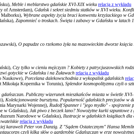
ńsku),
Meble i meblarstwo gdańskie XVI-XIX wieku
relacja z wykładu
ty of Amsterdam),
Gdańsk i sekret siedmiu statków w XVI wieku. Konfli
 Malborku),
Wybrane aspekty życia braci konwentu krzyżackiego w G
dańska),
Zapomnieć o troskach. Święta i zabawy w Gdańsku w latach
szawski),
O papudze co rzekomo żyła na mazowieckim dworze księcia 
ański),
Czy tylko w cieniu mężczyzn ? Kobiety z patrycjuszowskich rod
zwi gotyckie w Gdańsku i na Żuławach
relacja z wykładu
wo Naukowe),
Porcelana dalekowschodnia z wykopalisk gdańskich
rela
et Mikołaja Kopernika w Toruniu),
Splendor kosmopolityzmu czyli o sz
 gdańszczan. Publiczny wizerunek mieszkańców miasta w świetle XVI-
i),
Kolekcjonowanie bursztynu. Popularność gdańskich precjozów w d
mia Marynarki Wojennej),
Rudolf Spanner i "jego mydło" - spojrzenie 
ne w Gdańsku),
Jak piwo z beczek lano? Nowożytne kurki szpuntowe z
i; Muzeum Narodowe w Gdańsku),
Ilustracje w gdańskich książkach dla 
ywatelskie
relacja z wykładu
elkiej karaweli Peter von Danzig. Z "Sądem Ostatecznym" Hansa Memli
justaucorps czyli kilka słów o garderobie Gdańszczan w erze nowożytne