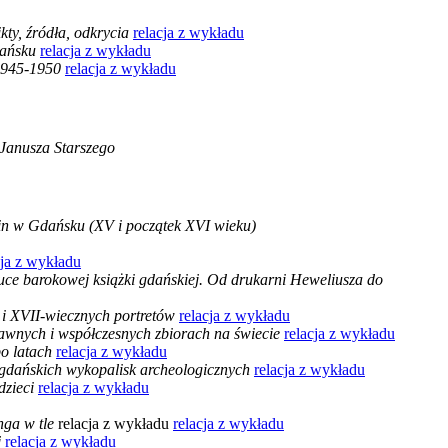
kty, źródła, odkrycia
relacja z wykładu
dańsku
relacja z wykładu
 1945-1950
relacja z wykładu
Janusza Starszego
zin w Gdańsku (XV i początek XVI wieku)
cja z wykładu
tuce barokowej książki gdańskiej. Od drukarni Heweliusza do
 i XVII-wiecznych portretów
relacja z wykładu
awnych i współczesnych zbiorach na świecie
relacja z wykładu
po latach
relacja z wykładu
 gdańskich wykopalisk archeologicznych
relacja z wykładu
dzieci
relacja z wykładu
nga w tle
relacja z wykładu
relacja z wykładu
j
relacja z wykładu