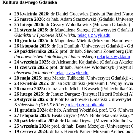
Kultura dawnego Gdańska
29 kwietnia 2026:
dr Daniel Gucewicz (Instytut Pamięci Nar
25 marca 2026:
dr hab. Adam Szarszewski (Gdański Uniwers
25 lutego 2026:
dr Cezary Wołodkowicz (Muzeum Gdańska) 
21 stycznia 2026:
dr Magdalena Staręga (Uniwersytet Gdański
Gdańsku w I połowie XIX wieku.
relacja z wykładu
10 grudnia 2025:
dr Magdalena Mielnik (Muzeum Narodowe 
26 listopada 2025:
dr Jan Daniluk (Uniwersytet Gdański) -
Gd
29 października 2025:
prof. dr hab. Sławomir Zonenberg (Un
duchowieństwa katolickiego i luterańskiego
relacja z wykładu
24 września 2025:
dr Aleksandra Kajdańska (Gdańska Akadem
11 czerwca 2025:
prof. dr hab. Jarosław Włodarczyk (Instytut
obserwacjach nieba?
relacja z wykładu
28 maja 2025:
mgr Marcin Tulibacki (Uniwersytet Gdański) -
23 kwietnia 2025:
dr Jan Szkudliński (Muzeum II Wojny Świa
26 marca 2025:
dr inż. arch. Michał Kwasek (Politechnika Gd
26 lutego 2025:
dr Janusz Dargacz (Instytut Historii Polskie
29 stycznia 2025:
dr Piotr Paluchowski (Gdański Uniwersytet
Królewskich (XVI-XVIII w.)
relacja ze spotkania
11 grudnia 2024
: dr hab. Andrzej Woziński, prof. UG (Uniwe
27 listopada 2024:
Beata Gryzio (PAN Biblioteka Gdańska),
"
30 października 2024:
dr Danuta Drywa (Muzeum Stutthof w
25 września 2024:
prof. dr hab. Beata Możejko (Uniwersytet 
19 czerwca 2024:
dr hab. Henryk Paner (Muzeum Archeologi