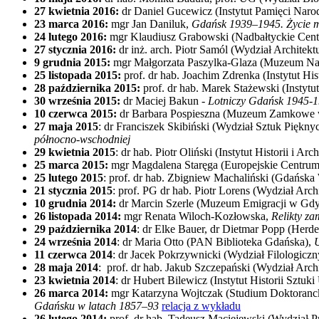
27 kwietnia 2016:
dr Daniel Gucewicz (Instytut Pamięci Nar
23 marca 2016:
mgr Jan Daniluk,
Gdańsk 1939–1945. Życie 
24 lutego 2016:
mgr Klaudiusz Grabowski (Nadbałtyckie Cent
27 stycznia 2016:
dr inż. arch. Piotr Samól (Wydział Architekt
9 grudnia 2015:
mgr Małgorzata Paszylka-Glaza (Muzeum N
25 listopada 2015:
prof. dr hab. Joachim Zdrenka (Instytut Hi
28 października 2015:
prof. dr hab. Marek Stażewski (Instytu
30 września 2015:
dr Maciej Bakun -
Lotniczy Gdańsk 1945-
10 czerwca 2015:
dr Barbara Pospieszna (Muzeum Zamkowe 
27 maja 2015
: dr Franciszek Skibiński (Wydział Sztuk Piękn
północno-wschodniej
29 kwietnia 2015
: dr hab. Piotr Oliński (Instytut Historii i 
25 marca 2015:
mgr Magdalena Staręga (Europejskie Centrum 
25 lutego 2015
: prof. dr hab. Zbigniew Machaliński (Gdańsk
21 stycznia 2015
: prof. PG dr hab. Piotr Lorens (Wydział Arch
10 grudnia 2014:
dr Marcin Szerle (Muzeum Emigracji w Gdy
26 listopada 2014:
mgr Renata Wiloch-Kozłowska,
Relikty za
29 października 2014
: dr Elke Bauer, dr Dietmar Popp (Herde
24 września 2014
: dr Maria Otto (PAN Biblioteka Gdańska),
11 czerwca 2014
: dr Jacek Pokrzywnicki (Wydział Filologicz
28 maja 2014
: prof. dr hab. Jakub Szczepański (Wydział Arch
23 kwietnia 2014
: dr Hubert Bilewicz (Instytut Historii Sztu
26 marca 2014:
mgr Katarzyna Wojtczak (Studium Doktoranck
Gdańsku w latach 1857–93
relacja z wykładu
26 lutego 2014:
prof. dr hab. Tadeusz Maciejewski (Wydział P