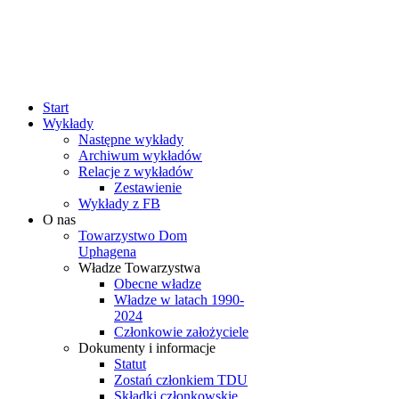
rok
miesiąc
rok
miesiąc
Start
Wykłady
Następne wykłady
Archiwum wykładów
Relacje z wykładów
Zestawienie
Wykłady z FB
O nas
Towarzystwo Dom
Uphagena
Władze Towarzystwa
Obecne władze
Władze w latach 1990-
2024
Członkowie założyciele
Dokumenty i informacje
Statut
Zostań członkiem TDU
Składki członkowskie