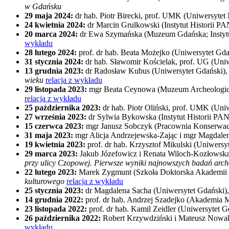
w Gdańsku
29 maja 2024:
dr hab. Piotr Birecki, prof. UMK (Uniwersytet
24 kwietnia 2024:
dr Marcin Grulkowski (Instytut Historii PA
20 marca 2024:
dr Ewa Szymańska (Muzeum Gdańska; Instytu
wykładu
28 lutego 2024:
prof. dr hab. Beata Możejko (Uniwersytet Gda
31 stycznia 2024:
dr hab. Sławomir Kościelak, prof. UG (Uni
13 grudnia 2023:
dr Radosław Kubus (Uniwersytet Gdański)
wieku
relacja z wykładu
29 listopada 2023:
mgr Beata Ceynowa (Muzeum Archeologi
relacja z wykładu
25 października 2023:
dr hab. Piotr Oliński, prof. UMK (Uni
27 września 2023:
dr Sylwia Bykowska (Instytut Historii PA
15 czerwca 2023:
mgr Janusz Sobczyk (Pracownia Konserwacj
31 maja 2023:
mgr Alicja Andrzejewska-Zając i mgr Magda
19 kwietnia 2023:
prof. dr hab. Krzysztof Mikulski (Uniwersy
29 marca 2023:
Jakub Józefowicz i Renata Wiloch-Kozłowsk
przy ulicy Czopowej. Pierwsze wyniki najnowszych badań arc
22 lutego 2023:
Marek Zygmunt (Szkoła Doktorska Akademii
kulturowego
relacja z wykładu
25 stycznia 2023:
dr Magdalena Sacha (Uniwersytet Gdański)
14 grudnia 2022:
prof. dr hab. Andrzej Szadejko (Akademia
23 listopada 2022:
prof. dr hab. Kamil Zeidler (Uniwersytet G
26 października 2022:
Robert Krzywdziński i Mateusz Nowak
wykładu