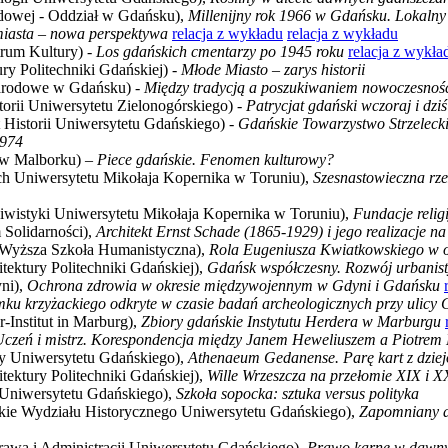
odowej - Oddział w Gdańsku),
Millenijny rok 1966 w Gdańsku. Lokalny
miasta – nowa perspektywa
relacja z wykładu
relacja z wykładu
rum Kultury) -
Los gdańskich cmentarzy po 1945 roku
relacja z wykła
ury Politechniki Gdańskiej) -
Młode Miasto – zarys historii
arodowe w Gdańsku) -
Między tradycją a poszukiwaniem nowoczesnośc
storii Uniwersytetu Zielonogórskiego) -
Patrycjat gdański wczoraj i dziś
t Historii Uniwersytetu Gdańskiego) -
Gdańskie Towarzystwo Strzeleck
1974
w Malborku) –
Piece gdańskie. Fenomen kulturowy?
ych Uniwersytetu Mikołaja Kopernika w Toruniu),
Szesnastowieczna rze
Archiwistyki Uniwersytetu Mikołaja Kopernika w Toruniu),
Fundacje reli
Solidarności),
Architekt Ernst Schade (1865-1929) i jego realizacje n
a Wyższa Szkoła Humanistyczna),
Rola Eugeniusza Kwiatkowskiego w
itektury Politechniki Gdańskiej),
Gdańsk współczesny. Rozwój urbanist
ni),
Ochrona zdrowia w okresie międzywojennym w Gdyni i Gdańsku
mku krzyżackiego odkryte w czasie badań archeologicznych przy ulicy
r-Institut in Marburg),
Zbiory gdańskie Instytutu Herdera w Marburgu
Uczeń i mistrz. Korespondencja między Janem Heweliuszem a Piotre
ny Uniwersytetu Gdańskiego),
Athenaeum Gedanense. Parę kart z dzi
itektury Politechniki Gdańskiej),
Wille Wrzeszcza na przełomie XIX i X
ki Uniwersytetu Gdańskiego),
Szkoła sopocka: sztuka versus polityka
ie Wydziału Historycznego Uniwersytetu Gdańskiego),
Zapomniany ar
rawa i Administracji Uniwersytetu Gdańskiego),
Prawo karne w dawny