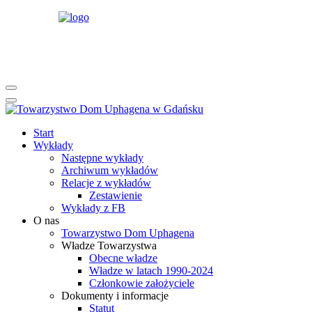
rok
miesiąc
rok
miesiąc
Start
Wykłady
Następne wykłady
Archiwum wykładów
Relacje z wykładów
Zestawienie
Wykłady z FB
O nas
Towarzystwo Dom Uphagena
Władze Towarzystwa
Obecne władze
Władze w latach 1990-2024
Członkowie założyciele
Dokumenty i informacje
Statut