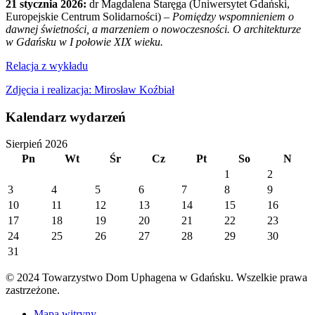
21 stycznia 2026:
dr Magdalena Staręga (Uniwersytet Gdański,
Europejskie Centrum Solidarności) –
Pomiędzy wspomnieniem o
dawnej świetności, a marzeniem o nowoczesności. O architekturze
w Gdańsku w I połowie XIX wieku.
Relacja z wykładu
Zdjęcia i realizacja: Mirosław Koźbiał
Kalendarz wydarzeń
Sierpień 2026
Pn
Wt
Śr
Cz
Pt
So
N
1
2
3
4
5
6
7
8
9
10
11
12
13
14
15
16
17
18
19
20
21
22
23
24
25
26
27
28
29
30
31
© 2024 Towarzystwo Dom Uphagena w Gdańsku. Wszelkie prawa
zastrzeżone.
Mapa witryny