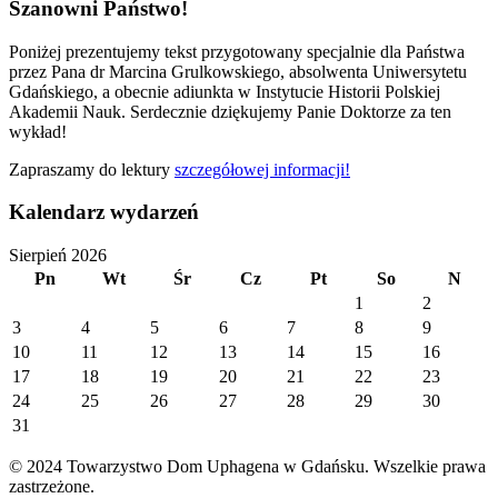
Szanowni Państwo!
Poniżej prezentujemy tekst przygotowany specjalnie dla Państwa
przez Pana dr Marcina Grulkowskiego, absolwenta Uniwersytetu
Gdańskiego, a obecnie adiunkta w Instytucie Historii Polskiej
Akademii Nauk. Serdecznie dziękujemy Panie Doktorze za ten
wykład!
Zapraszamy do lektury
szczegółowej informacji!
Kalendarz wydarzeń
Sierpień 2026
Pn
Wt
Śr
Cz
Pt
So
N
1
2
3
4
5
6
7
8
9
10
11
12
13
14
15
16
17
18
19
20
21
22
23
24
25
26
27
28
29
30
31
© 2024 Towarzystwo Dom Uphagena w Gdańsku. Wszelkie prawa
zastrzeżone.