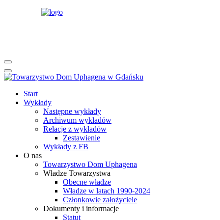
rok
miesiąc
rok
miesiąc
Start
Wykłady
Następne wykłady
Archiwum wykładów
Relacje z wykładów
Zestawienie
Wykłady z FB
O nas
Towarzystwo Dom Uphagena
Władze Towarzystwa
Obecne władze
Władze w latach 1990-2024
Członkowie założyciele
Dokumenty i informacje
Statut