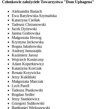
Członkowie założyciele Towarzystwa "Dom Uphagena"
Aleksandra Banach
Ewa Barylewska-Szymańska
Katarzyna Cieślak
Tadeusz Chrzanowski
Jacek Dyżewski
Janina Grabowska
Małgorzata Herzog
Krystyna Jackowska
Bogna Jakubowska
Andrzej Januszajtis
Kazimierz Jarosz
Wojciech Konieczny
Adam Koperkiewicz
Katarzyna Korczak
Renata Krzywicka
Jerzy Kukliński
Małgorzata Marczak
Lech Parell
Tadeusz Piaskowski
Bogdan Sedler
Jerzy Stankiewicz
Grzegorz Sulikowski
Bartłomiej Wieloszewski