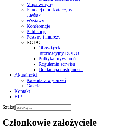
Mapa witryny
Fundacja im. Katarzyny
Cieślak
Wystawy
Konferencje
Publikacje
Festyny i imprezy
RODO
Obowiązek
informacyjny RODO
Polityka prywatności
Regulamin serwisu
Deklaracja dostępności
Aktualności
Kalendarz wydarzeń
Galerie
Kontakt
BIP
Szukaj
Członkowie założyciele