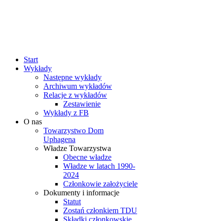
rok
miesiąc
rok
miesiąc
Start
Wykłady
Następne wykłady
Archiwum wykładów
Relacje z wykładów
Zestawienie
Wykłady z FB
O nas
Towarzystwo Dom
Uphagena
Władze Towarzystwa
Obecne władze
Władze w latach 1990-
2024
Członkowie założyciele
Dokumenty i informacje
Statut
Zostań członkiem TDU
Składki członkowskie