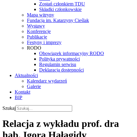
Zostań członkiem TDU
Składki członkowskie
Mapa witryny
Fundacja im. Katarzyny Cieślak
Wystawy
Konferencje
Publikacje
Festyny i imprezy
RODO
Obowiązek informacyjny RODO
Polityka prywatności
Regulamin serwisu
Deklaracja dostępności
Aktualności
Kalendarz wydarzeń
Galerie
Kontakt
BIP
Szukaj
Relacja z wykładu prof. dra
hab. Igora Hałagidy