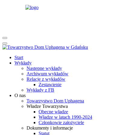
rok
miesiąc
rok
miesiąc
Start
Wykłady
Następne wykłady
Archiwum wykładów
Relacje z wykładów
Zestawienie
Wykłady z FB
O nas
Towarzystwo Dom Uphagena
Władze Towarzystwa
Obecne władze
Władze w latach 1990-2024
Członkowie założyciele
Dokumenty i informacje
Statut