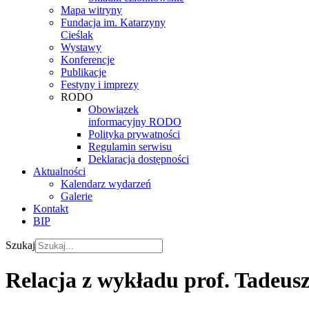
Mapa witryny
Fundacja im. Katarzyny
Cieślak
Wystawy
Konferencje
Publikacje
Festyny i imprezy
RODO
Obowiązek
informacyjny RODO
Polityka prywatności
Regulamin serwisu
Deklaracja dostępności
Aktualności
Kalendarz wydarzeń
Galerie
Kontakt
BIP
Szukaj
Relacja z wykładu prof. Tadeus