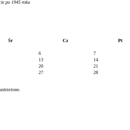
cie po 1945 roku
Śr
Cz
Pt
6
7
13
14
20
21
27
28
strzeżone.