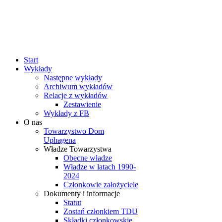
rok
miesiąc
rok
miesiąc
Start
Wykłady
Następne wykłady
Archiwum wykładów
Relacje z wykładów
Zestawienie
Wykłady z FB
O nas
Towarzystwo Dom
Uphagena
Władze Towarzystwa
Obecne władze
Władze w latach 1990-
2024
Członkowie założyciele
Dokumenty i informacje
Statut
Zostań członkiem TDU
Składki członkowskie