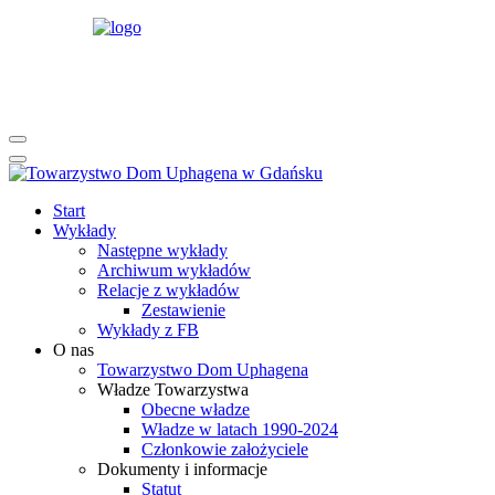
rok
miesiąc
rok
miesiąc
Start
Wykłady
Następne wykłady
Archiwum wykładów
Relacje z wykładów
Zestawienie
Wykłady z FB
O nas
Towarzystwo Dom Uphagena
Władze Towarzystwa
Obecne władze
Władze w latach 1990-2024
Członkowie założyciele
Dokumenty i informacje
Statut