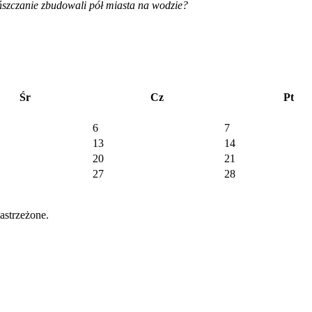
szczanie zbudowali pół miasta na wodzie?
Śr
Cz
Pt
6
7
13
14
20
21
27
28
strzeżone.