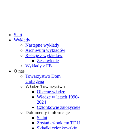
rok
miesiąc
rok
miesiąc
Start
Wykłady
Następne wykłady
Archiwum wykładów
Relacje z wykładów
Zestawienie
Wykłady z FB
O nas
Towarzystwo Dom
Uphagena
Władze Towarzystwa
Obecne władze
Władze w latach 1990-
2024
Członkowie założyciele
Dokumenty i informacje
Statut
Zostań członkiem TDU
Składki członkowskie