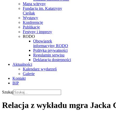
Mapa witryny
Fundacja im. Katarzyny
Cieślak
Wystawy
Konferencje
Publikacje
Festyny i imprezy
RODO
Obowiązek
informacyjny RODO
Polityka prywatności
Regulamin serwisu
Deklaracja dostępności
Aktualności
Kalendarz wydarzeń
Galerie
Kontakt
BIP
Szukaj
Relacja z wykładu mgra Jacka 