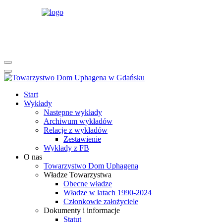
rok
miesiąc
rok
miesiąc
Start
Wykłady
Następne wykłady
Archiwum wykładów
Relacje z wykładów
Zestawienie
Wykłady z FB
O nas
Towarzystwo Dom Uphagena
Władze Towarzystwa
Obecne władze
Władze w latach 1990-2024
Członkowie założyciele
Dokumenty i informacje
Statut