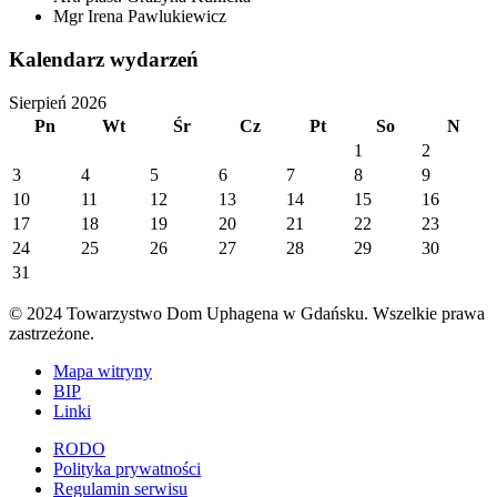
Mgr Irena Pawlukiewicz
Kalendarz wydarzeń
Sierpień 2026
Pn
Wt
Śr
Cz
Pt
So
N
1
2
3
4
5
6
7
8
9
10
11
12
13
14
15
16
17
18
19
20
21
22
23
24
25
26
27
28
29
30
31
© 2024 Towarzystwo Dom Uphagena w Gdańsku. Wszelkie prawa
zastrzeżone.
Mapa witryny
BIP
Linki
RODO
Polityka prywatności
Regulamin serwisu