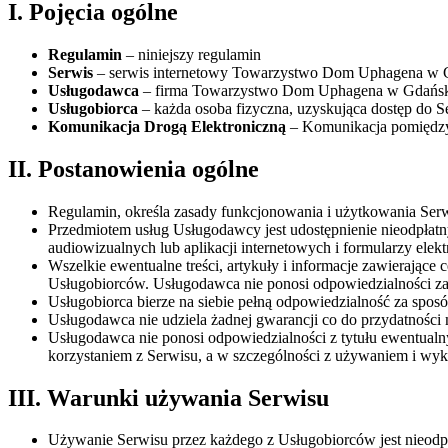
I. Pojęcia ogólne
Regulamin
– niniejszy regulamin
Serwis
– serwis internetowy Towarzystwo Dom Uphagena w G
Usługodawca
– firma Towarzystwo Dom Uphagena w Gdańsku
Usługobiorca
– każda osoba fizyczna, uzyskująca dostęp do S
Komunikacja Drogą Elektroniczną
– Komunikacja pomiędzy 
II. Postanowienia ogólne
Regulamin, określa zasady funkcjonowania i użytkowania Se
Przedmiotem usług Usługodawcy jest udostępnienie nieodpłatn
audiowizualnych lub aplikacji internetowych i formularzy elek
Wszelkie ewentualne treści, artykuły i informacje zawierając
Usługobiorców. Usługodawca nie ponosi odpowiedzialności za
Usługobiorca bierze na siebie pełną odpowiedzialność za spo
Usługodawca nie udziela żadnej gwarancji co do przydatności
Usługodawca nie ponosi odpowiedzialności z tytułu ewentualn
korzystaniem z Serwisu, a w szczególności z używaniem i wyk
III. Warunki używania Serwisu
Używanie Serwisu przez każdego z Usługobiorców jest nieodpł