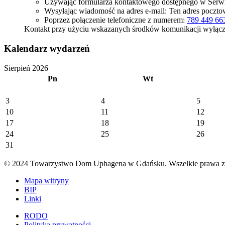
Używając formularza kontaktowego dostępnego w Serwi
Wysyłając wiadomość na adres e-mail:
Ten adres poczto
Poprzez połączenie telefoniczne z numerem:
789 449 66
Kontakt przy użyciu wskazanych środków komunikacji wyłąc
Kalendarz wydarzeń
Sierpień 2026
Pn
Wt
3
4
5
10
11
12
17
18
19
24
25
26
31
© 2024 Towarzystwo Dom Uphagena w Gdańsku. Wszelkie prawa za
Mapa witryny
BIP
Linki
RODO
Polityka prywatności