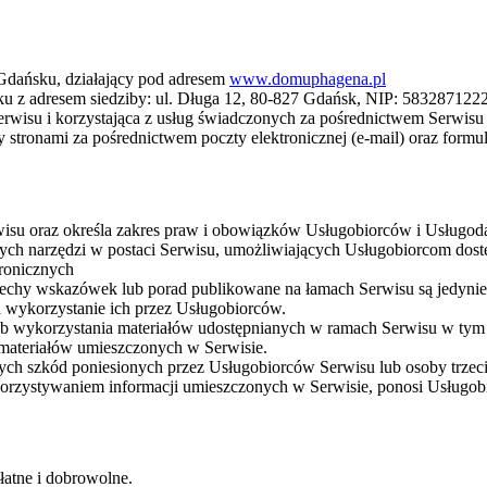
dańsku, działający pod adresem
www.domuphagena.pl
 z adresem siedziby: ul. Długa 12, 80-827 Gdańsk, NIP: 5832871
erwisu i korzystająca z usług świadczonych za pośrednictwem Serwis
stronami za pośrednictwem poczty elektronicznej (e-mail) oraz form
rwisu oraz określa zakres praw i obowiązków Usługobiorców i Usług
ych narzędzi w postaci Serwisu, umożliwiających Usługobiorcom dostęp
tronicznych
e cechy wskazówek lub porad publikowane na łamach Serwisu są jedyni
 wykorzystanie ich przez Usługobiorców.
sób wykorzystania materiałów udostępnianych w ramach Serwisu w tym
 materiałów umieszczonych w Serwisie.
ych szkód poniesionych przez Usługobiorców Serwisu lub osoby trzec
orzystywaniem informacji umieszczonych w Serwisie, ponosi Usługobio
atne i dobrowolne.