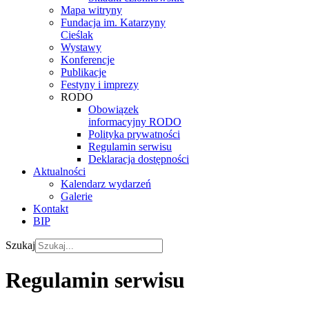
Mapa witryny
Fundacja im. Katarzyny
Cieślak
Wystawy
Konferencje
Publikacje
Festyny i imprezy
RODO
Obowiązek
informacyjny RODO
Polityka prywatności
Regulamin serwisu
Deklaracja dostępności
Aktualności
Kalendarz wydarzeń
Galerie
Kontakt
BIP
Szukaj
Regulamin serwisu