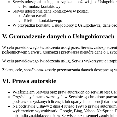
Serwis udostępnia usługi i narzędzia umożliwiające Usługobior
Formularz kontaktowy
Serwis udostępnia dane kontaktowe w postaci:
Adresu e-mail
Telefonu kontaktowego
W przypadku kontaktu Usługobiorcy z Usługodawcą, dane os
V. Gromadzenie danych o Usługobiorcach
W celu prawidłowego świadczenia usług przez Serwis, zabezpieczen
pośrednictwem Serwisu gromadzi i przetwarza niektóre dane o Użyt
W celu prawidłowego świadczenia usług, Serwis wykorzystuje i zapi
Zakres, cele, sposób oraz zasady przetwarzania danych dostępne są
VI. Prawa autorskie
Właścicielem Serwisu oraz praw autorskich do serwisu jest U
Część danych zamieszczonych w Serwisie są chronione prawami
podstawie uzyskanych licencji, lub opartych na licencji darmow
Na podstawie Ustawy z dnia 4 lutego 1994 o prawie autorski
wyłączeniem wyszukiwarki Google, Bing, Yahoo, NetSprint, Du
lub audio znajdujących się w Serwisie bez pisemnej zgody lu