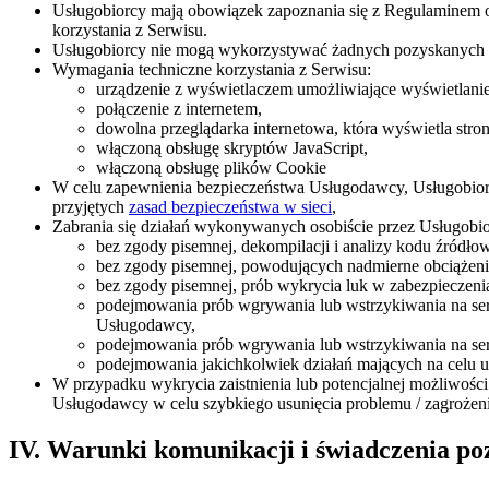
Usługobiorcy mają obowiązek zapoznania się z Regulaminem or
korzystania z Serwisu.
Usługobiorcy nie mogą wykorzystywać żadnych pozyskanych
Wymagania techniczne korzystania z Serwisu:
urządzenie z wyświetlaczem umożliwiające wyświetlanie
połączenie z internetem,
dowolna przeglądarka internetowa, która wyświetla st
włączoną obsługę skryptów JavaScript,
włączoną obsługę plików Cookie
W celu zapewnienia bezpieczeństwa Usługodawcy, Usługobiorc
przyjętych
zasad bezpieczeństwa w sieci
,
Zabrania się działań wykonywanych osobiście przez Usługobi
bez zgody pisemnej, dekompilacji i analizy kodu źródło
bez zgody pisemnej, powodujących nadmierne obciążeni
bez zgody pisemnej, prób wykrycia luk w zabezpieczenia
podejmowania prób wgrywania lub wstrzykiwania na se
Usługodawcy,
podejmowania prób wgrywania lub wstrzykiwania na se
podejmowania jakichkolwiek działań mających na celu us
W przypadku wykrycia zaistnienia lub potencjalnej możliwości
Usługodawcy w celu szybkiego usunięcia problemu / zagrożeni
IV. Warunki komunikacji i świadczenia poz