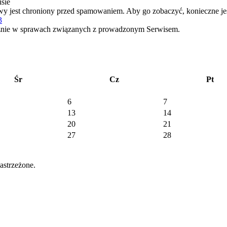
sie
wy jest chroniony przed spamowaniem. Aby go zobaczyć, konieczne jest
3
znie w sprawach związanych z prowadzonym Serwisem.
Śr
Cz
Pt
6
7
13
14
20
21
27
28
strzeżone.