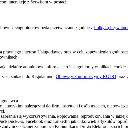
com interakcję z Serwisem w postaci:
obowe Usługobiorców będa przetwarzane zgodnie z
Polityką Prywatno
ia prawnego interesu Usługodawcy oraz w celu zapewnienia zgodnośc
kownikach.
suje niektóre anonimowe informacje o Usługobiorcy w plikach cookies
 w załącznikach do Regulaminu:
Obowiązek informacyjny RODO
oraz
sługodawca.
 autorskimi należącymi do firm, instytucji i osób trzecich, niepowią
ej.
m zabrania się wykorzystywania, kopiowania, reprodukowania w jakie
ckDuckGo, Facebook oraz LinkedIn jakichkolwiek artykułów, opisów, 
b zgody przekazanej za pomocą Komunikacji Drogą Elektroniczną ich p