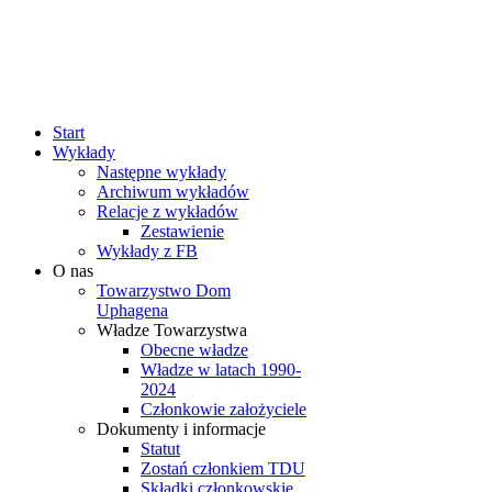
rok
miesiąc
rok
miesiąc
Start
Wykłady
Następne wykłady
Archiwum wykładów
Relacje z wykładów
Zestawienie
Wykłady z FB
O nas
Towarzystwo Dom
Uphagena
Władze Towarzystwa
Obecne władze
Władze w latach 1990-
2024
Członkowie założyciele
Dokumenty i informacje
Statut
Zostań członkiem TDU
Składki członkowskie