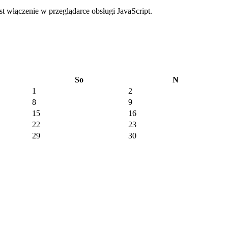
 włączenie w przeglądarce obsługi JavaScript.
So
N
1
2
8
9
15
16
22
23
29
30