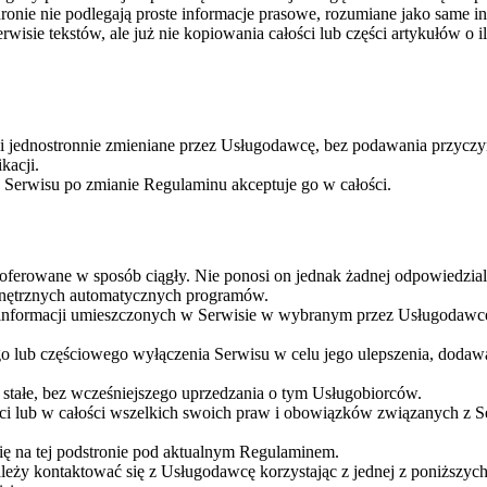
onie nie podlegają proste informacje prasowe, rozumiane jako same inf
sie tekstów, ale już nie kopiowania całości lub części artykułów o i
 jednostronnie zmieniane przez Usługodawcę, bez podawania przyczy
kacji.
z Serwisu po zmianie Regulaminu akceptuje go w całości.
oferowane w sposób ciągły. Nie ponosi on jednak żadnej odpowiedzia
ewnętrznych automatycznych programów.
 informacji umieszczonych w Serwisie w wybranym przez Usługodawcę
 lub częściowego wyłączenia Serwisu w celu jego ulepszenia, dodawa
stałe, bez wcześniejszego uprzedzania o tym Usługobiorców.
ci lub w całości wszelkich swoich praw i obowiązków związanych z S
ię na tej podstronie pod aktualnym Regulaminem.
eży kontaktować się z Usługodawcę korzystając z jednej z poniższych