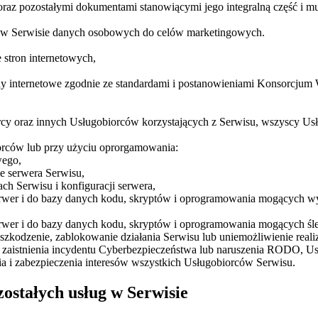
az pozostałymi dokumentami stanowiącymi jego integralną część i mu
 w Serwisie danych osobowych do celów marketingowych.
 stron internetowych,
rony internetowe zgodnie ze standardami i postanowieniami Konsorcj
y oraz innych Usługobiorców korzystających z Serwisu, wszyscy Usłu
orców lub przy użyciu oprorgamowania:
wego,
e serwera Serwisu,
ch Serwisu i konfiguracji serwera,
rwer i do bazy danych kodu, skryptów i oprogramowania mogących w
rwer i do bazy danych kodu, skryptów i oprogramowania mogących śl
zkodzenie, zablokowanie działania Serwisu lub uniemożliwienie realiza
 zaistnienia incydentu Cyberbezpieczeństwa lub naruszenia RODO, Usł
a i zabezpieczenia interesów wszystkich Usługobiorców Serwisu.
ostałych usług w Serwisie