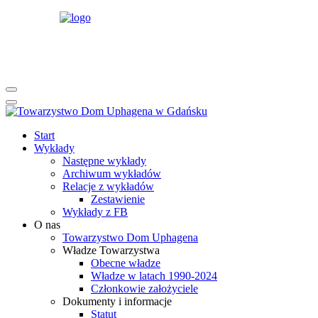
rok
miesiąc
rok
miesiąc
Start
Wykłady
Następne wykłady
Archiwum wykładów
Relacje z wykładów
Zestawienie
Wykłady z FB
O nas
Towarzystwo Dom Uphagena
Władze Towarzystwa
Obecne władze
Władze w latach 1990-2024
Członkowie założyciele
Dokumenty i informacje
Statut