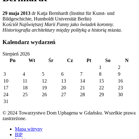
29 maja 2013
dr Katja Bernhardt (Institut für Kunst- und
Bildgeschichte, Humboldt Universität Berlin)
K
ościół Najświętszej Marii Panny jako świadek koronny.
Historiografia architektury między polityką a historią miasta.
Kalendarz wydarzeń
Sierpień 2026
Pn
Wt
Śr
Cz
Pt
So
N
1
2
3
4
5
6
7
8
9
10
11
12
13
14
15
16
17
18
19
20
21
22
23
24
25
26
27
28
29
30
31
© 2024 Towarzystwo Dom Uphagena w Gdańsku. Wszelkie prawa
zastrzeżone.
Mapa witryny
BIP