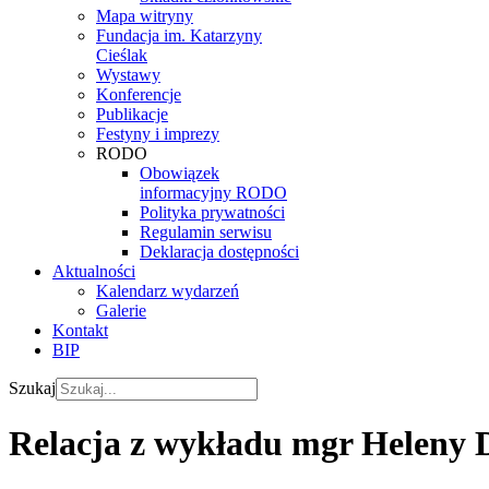
Mapa witryny
Fundacja im. Katarzyny
Cieślak
Wystawy
Konferencje
Publikacje
Festyny i imprezy
RODO
Obowiązek
informacyjny RODO
Polityka prywatności
Regulamin serwisu
Deklaracja dostępności
Aktualności
Kalendarz wydarzeń
Galerie
Kontakt
BIP
Szukaj
Relacja z wykładu mgr Heleny D