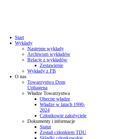
rok
miesiąc
rok
miesiąc
Start
Wykłady
Następne wykłady
Archiwum wykładów
Relacje z wykładów
Zestawienie
Wykłady z FB
O nas
Towarzystwo Dom
Uphagena
Władze Towarzystwa
Obecne władze
Władze w latach 1990-
2024
Członkowie założyciele
Dokumenty i informacje
Statut
Zostań członkiem TDU
Składki członkowskie