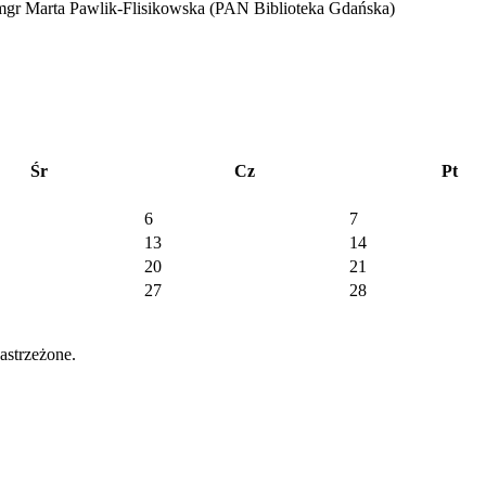
mgr Marta Pawlik-Flisikowska (PAN Biblioteka Gdańska)
Śr
Cz
Pt
6
7
13
14
20
21
27
28
strzeżone.