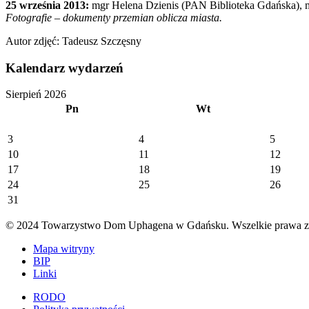
25 września 2013:
mgr Helena Dzienis (PAN Biblioteka Gdańska), 
Fotografie – dokumenty przemian oblicza miasta.
Autor zdjęć: Tadeusz Szczęsny
Kalendarz wydarzeń
Sierpień 2026
Pn
Wt
3
4
5
10
11
12
17
18
19
24
25
26
31
© 2024 Towarzystwo Dom Uphagena w Gdańsku. Wszelkie prawa za
Mapa witryny
BIP
Linki
RODO