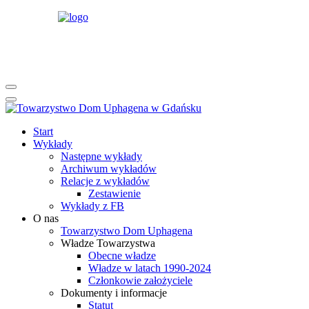
rok
miesiąc
rok
miesiąc
Start
Wykłady
Następne wykłady
Archiwum wykładów
Relacje z wykładów
Zestawienie
Wykłady z FB
O nas
Towarzystwo Dom Uphagena
Władze Towarzystwa
Obecne władze
Władze w latach 1990-2024
Członkowie założyciele
Dokumenty i informacje
Statut