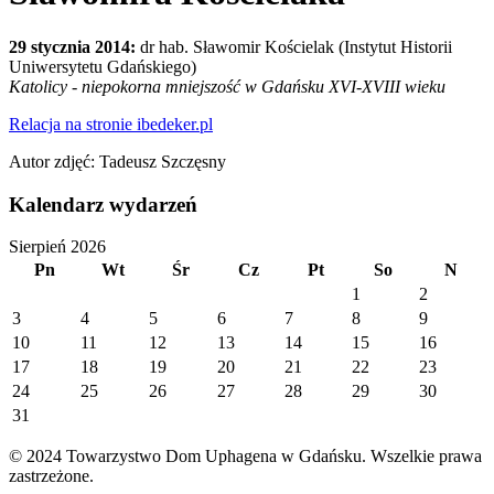
29 stycznia 2014:
dr hab. Sławomir Kościelak (Instytut Historii
Uniwersytetu Gdańskiego)
Katolicy - niepokorna mniejszość w Gdańsku XVI-XVIII wieku
Relacja na stronie ibedeker.pl
Autor zdjęć: Tadeusz Szczęsny
Kalendarz wydarzeń
Sierpień 2026
Pn
Wt
Śr
Cz
Pt
So
N
1
2
3
4
5
6
7
8
9
10
11
12
13
14
15
16
17
18
19
20
21
22
23
24
25
26
27
28
29
30
31
© 2024 Towarzystwo Dom Uphagena w Gdańsku. Wszelkie prawa
zastrzeżone.