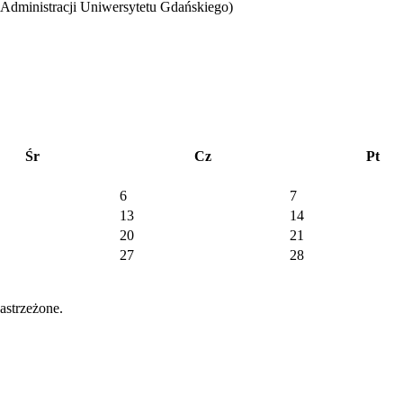
 Administracji Uniwersytetu Gdańskiego)
Śr
Cz
Pt
6
7
13
14
20
21
27
28
strzeżone.