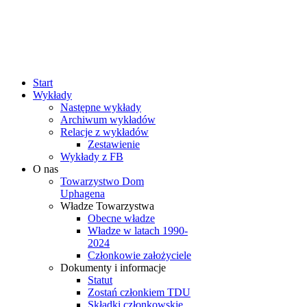
rok
miesiąc
rok
miesiąc
Start
Wykłady
Następne wykłady
Archiwum wykładów
Relacje z wykładów
Zestawienie
Wykłady z FB
O nas
Towarzystwo Dom
Uphagena
Władze Towarzystwa
Obecne władze
Władze w latach 1990-
2024
Członkowie założyciele
Dokumenty i informacje
Statut
Zostań członkiem TDU
Składki członkowskie