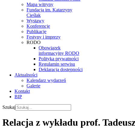
Mapa witryny
Fundacja im. Katarzyny
Cieślak
Wystawy
Konferencje
Publikacje
Festyny i imprezy
RODO
Obowiązek
informacyjny RODO
Polityka prywatności
Regulamin serwisu
Deklaracja dostępności
Aktualności
Kalendarz wydarzeń
Galerie
Kontakt
BIP
Szukaj
Relacja z wykładu prof. Tadeus