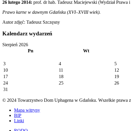
26 lutego 2014:
prof. dr hab. Tadeusz Maciejewski (Wydział Prawa i
Prawo karne w dawnym Gdańsku (XVI–XVIII wiek).
Autor zdjęć: Tadeusz Szczęsny
Kalendarz wydarzeń
Sierpień 2026
Pn
Wt
3
4
5
10
11
12
17
18
19
24
25
26
31
© 2024 Towarzystwo Dom Uphagena w Gdańsku. Wszelkie prawa za
Mapa witryny
BIP
Linki
RODO