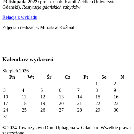
23 listopada 2022:
prof. dr hab. Kamil Zeidler (Uniwersytet
Gdański),
Restytucje gdańskich zabytków
Relacja z wykładu
Zdjęcia i realizacja: Mirosław Koźbiał
Kalendarz wydarzeń
Sierpień 2026
Pn
Wt
Śr
Cz
Pt
So
N
1
2
3
4
5
6
7
8
9
10
11
12
13
14
15
16
17
18
19
20
21
22
23
24
25
26
27
28
29
30
31
© 2024 Towarzystwo Dom Uphagena w Gdańsku. Wszelkie prawa
zastrzeżone.