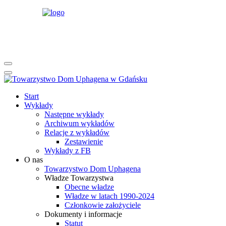
rok
miesiąc
rok
miesiąc
Start
Wykłady
Następne wykłady
Archiwum wykładów
Relacje z wykładów
Zestawienie
Wykłady z FB
O nas
Towarzystwo Dom Uphagena
Władze Towarzystwa
Obecne władze
Władze w latach 1990-2024
Członkowie założyciele
Dokumenty i informacje
Statut