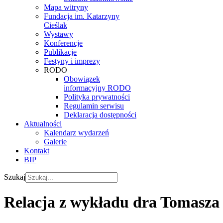
Mapa witryny
Fundacja im. Katarzyny
Cieślak
Wystawy
Konferencje
Publikacje
Festyny i imprezy
RODO
Obowiązek
informacyjny RODO
Polityka prywatności
Regulamin serwisu
Deklaracja dostępności
Aktualności
Kalendarz wydarzeń
Galerie
Kontakt
BIP
Szukaj
Relacja z wykładu dra Tomasza