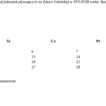
rof jednostek pływających na Zatoce Gdańskiej w XVI-XVIII wieku. B
Śr
Cz
Pt
6
7
13
14
20
21
27
28
strzeżone.