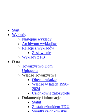
rok
miesiąc
rok
miesiąc
Start
Wykłady
Następne wykłady
Archiwum wykładów
Relacje z wykładów
Zestawienie
Wykłady z FB
O nas
Towarzystwo Dom
Uphagena
Władze Towarzystwa
Obecne władze
Władze w latach 1990-
2024
Członkowie założyciele
Dokumenty i informacje
Statut
Zostań członkiem TDU
Składki członkowskie