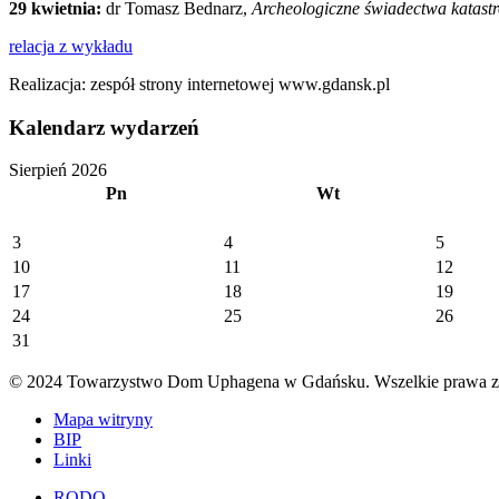
29 kwietnia:
dr Tomasz Bednarz,
Archeologiczne świadectwa katast
relacja z wykładu
Realizacja: zespół strony internetowej www.gdansk.pl
Kalendarz wydarzeń
Sierpień 2026
Pn
Wt
3
4
5
10
11
12
17
18
19
24
25
26
31
© 2024 Towarzystwo Dom Uphagena w Gdańsku. Wszelkie prawa za
Mapa witryny
BIP
Linki
RODO