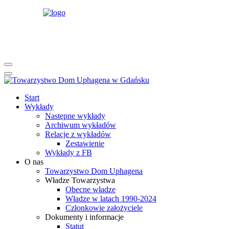
rok
miesiąc
rok
miesiąc
Start
Wykłady
Następne wykłady
Archiwum wykładów
Relacje z wykładów
Zestawienie
Wykłady z FB
O nas
Towarzystwo Dom Uphagena
Władze Towarzystwa
Obecne władze
Władze w latach 1990-2024
Członkowie założyciele
Dokumenty i informacje
Statut