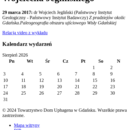
29 marca 2017:
dr Wojciech Jegliński (Państwowy Instytut
Geologiczny - Państwowy Instytut Badawczy)
Z pradziejów okolic
Gdańska.Paleogeografia obszaru ujściowego Wisły Gdańskiej
Relacja video z wykładu
Kalendarz wydarzeń
Sierpień 2026
Pn
Wt
Śr
Cz
Pt
So
N
1
2
3
4
5
6
7
8
9
10
11
12
13
14
15
16
17
18
19
20
21
22
23
24
25
26
27
28
29
30
31
© 2024 Towarzystwo Dom Uphagena w Gdańsku. Wszelkie prawa
zastrzeżone.
Mapa witryny