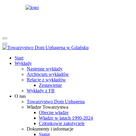
rok
miesiąc
rok
miesiąc
Start
Wykłady
Następne wykłady
Archiwum wykładów
Relacje z wykładów
Zestawienie
Wykłady z FB
O nas
Towarzystwo Dom Uphagena
Władze Towarzystwa
Obecne władze
Władze w latach 1990-2024
Członkowie założyciele
Dokumenty i informacje
Statut