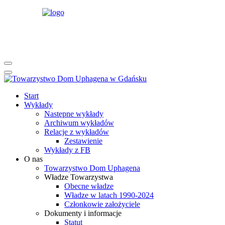
rok
miesiąc
rok
miesiąc
Start
Wykłady
Następne wykłady
Archiwum wykładów
Relacje z wykładów
Zestawienie
Wykłady z FB
O nas
Towarzystwo Dom Uphagena
Władze Towarzystwa
Obecne władze
Władze w latach 1990-2024
Członkowie założyciele
Dokumenty i informacje
Statut