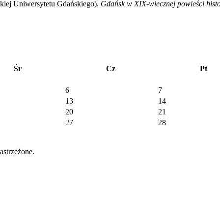
lskiej Uniwersytetu Gdańskiego),
Gdańsk w XIX-wiecznej powieści histo
Śr
Cz
Pt
6
7
13
14
20
21
27
28
strzeżone.