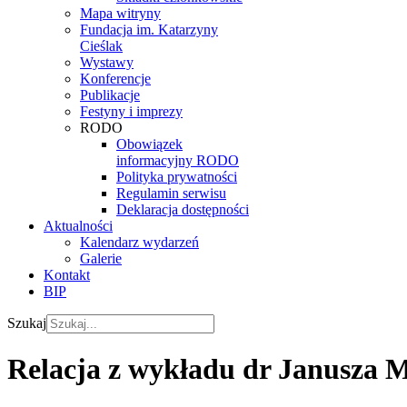
Mapa witryny
Fundacja im. Katarzyny
Cieślak
Wystawy
Konferencje
Publikacje
Festyny i imprezy
RODO
Obowiązek
informacyjny RODO
Polityka prywatności
Regulamin serwisu
Deklaracja dostępności
Aktualności
Kalendarz wydarzeń
Galerie
Kontakt
BIP
Szukaj
Relacja z wykładu dr Janusza 