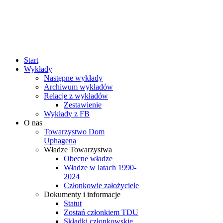
rok
miesiąc
rok
miesiąc
Start
Wykłady
Następne wykłady
Archiwum wykładów
Relacje z wykładów
Zestawienie
Wykłady z FB
O nas
Towarzystwo Dom
Uphagena
Władze Towarzystwa
Obecne władze
Władze w latach 1990-
2024
Członkowie założyciele
Dokumenty i informacje
Statut
Zostań członkiem TDU
Składki członkowskie