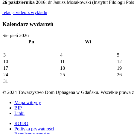
26 października 2016
: dr Janusz Mosakowski (Instytut Filologii Po
relacja video z wykładu
Kalendarz wydarzeń
Sierpień 2026
Pn
Wt
3
4
5
10
11
12
17
18
19
24
25
26
31
© 2024 Towarzystwo Dom Uphagena w Gdańsku. Wszelkie prawa za
Mapa witryny
BIP
Linki
RODO
Polityka prywatności