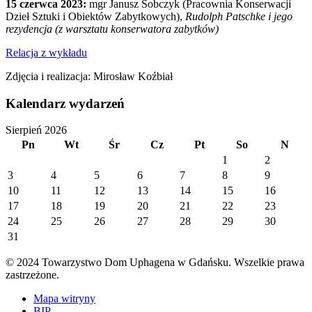
15 czerwca 2023:
mgr Janusz Sobczyk (Pracownia Konserwacji
Dzieł Sztuki i Obiektów Zabytkowych),
Rudolph Patschke i jego
rezydencja (z warsztatu konserwatora zabytków)
Relacja z wykładu
Zdjęcia i realizacja: Mirosław Koźbiał
Kalendarz wydarzeń
Sierpień 2026
Pn
Wt
Śr
Cz
Pt
So
N
1
2
3
4
5
6
7
8
9
10
11
12
13
14
15
16
17
18
19
20
21
22
23
24
25
26
27
28
29
30
31
© 2024 Towarzystwo Dom Uphagena w Gdańsku. Wszelkie prawa
zastrzeżone.
Mapa witryny
BIP