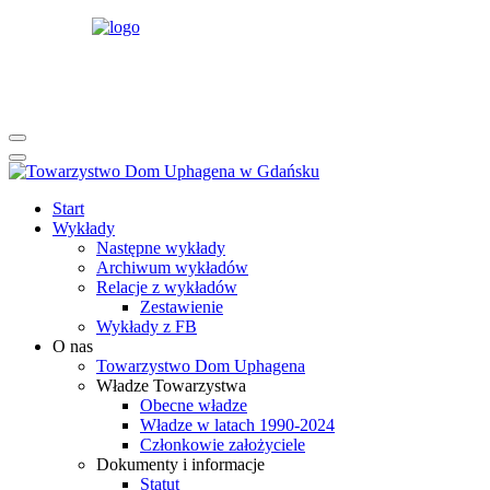
rok
miesiąc
rok
miesiąc
Start
Wykłady
Następne wykłady
Archiwum wykładów
Relacje z wykładów
Zestawienie
Wykłady z FB
O nas
Towarzystwo Dom Uphagena
Władze Towarzystwa
Obecne władze
Władze w latach 1990-2024
Członkowie założyciele
Dokumenty i informacje
Statut