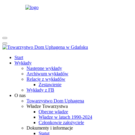
rok
miesiąc
rok
miesiąc
Start
Wykłady
Następne wykłady
Archiwum wykładów
Relacje z wykładów
Zestawienie
Wykłady z FB
O nas
Towarzystwo Dom Uphagena
Władze Towarzystwa
Obecne władze
Władze w latach 1990-2024
Członkowie założyciele
Dokumenty i informacje
Statut