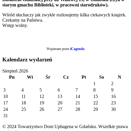
starym gmachu Biblioteki, w pracowni starodruków).
Wśród słuchaczy jak zwykle rozlosujemy kilka ciekawych książek.
Czekamy na Państwa.
Wstęp wolny.
Wspierane przez
iCagenda
Kalendarz wydarzeń
Sierpień 2026
Pn
Wt
Śr
Cz
Pt
So
N
1
2
3
4
5
6
7
8
9
10
11
12
13
14
15
16
17
18
19
20
21
22
23
24
25
26
27
28
29
30
31
© 2024 Towarzystwo Dom Uphagena w Gdańsku. Wszelkie prawa