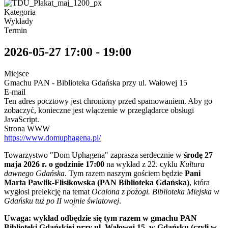
Kategoria
Wykłady
Termin
2026-05-27
17:00
-
19:00
Miejsce
Gmachu PAN - Biblioteka Gdańska przy ul. Wałowej 15
E-mail
Ten adres pocztowy jest chroniony przed spamowaniem. Aby go
zobaczyć, konieczne jest włączenie w przeglądarce obsługi
JavaScript.
Strona WWW
https://www.domuphagena.pl/
Towarzystwo "Dom Uphagena" zaprasza serdecznie w
środę 27
maja 2026 r.
o godzinie 17:00
na wykład z 22. cyklu
Kultura
dawnego Gdańska
. Tym razem naszym gościem będzie
Pani
Marta Pawlik-Flisikowska (PAN Biblioteka Gdańska)
, która
wygłosi prelekcję na temat
Ocalona z pożogi. Biblioteka Miejska w
Gdańsku tuż po II wojnie światowej
.
Uwaga: wykład odbędzie się tym razem w gmachu PAN
Biblioteki Gdańskiej przy ul. Wałowej 15, w Gdańsku (czyli w