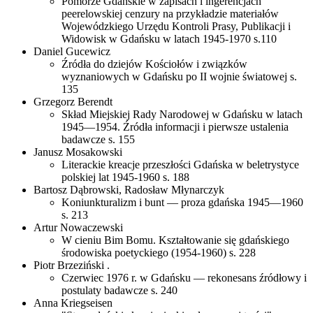
Pomorze Gdańskie w zapisach i ingerencjach
peerelowskiej cenzury na przykładzie materiałów
Wojewódzkiego Urzędu Kontroli Prasy, Publikacji i
Widowisk w Gdańsku w latach 1945-1970 s.110
Daniel Gucewicz
Źródła do dziejów Kościołów i związków
wyznaniowych w Gdańsku po II wojnie światowej s.
135
Grzegorz Berendt
Skład Miejskiej Rady Narodowej w Gdańsku w latach
1945—1954. Źródła informacji i pierwsze ustalenia
badawcze s. 155
Janusz Mosakowski
Literackie kreacje przeszłości Gdańska w beletrystyce
polskiej lat 1945-1960 s. 188
Bartosz Dąbrowski, Radosław Młynarczyk
Koniunkturalizm i bunt — proza gdańska 1945—1960
s. 213
Artur Nowaczewski
W cieniu Bim Bomu. Kształtowanie się gdańskiego
środowiska poetyckiego (1954-1960) s. 228
Piotr Brzeziński .
Czerwiec 1976 r. w Gdańsku — rekonesans źródłowy i
postulaty badawcze s. 240
Anna Kriegseisen