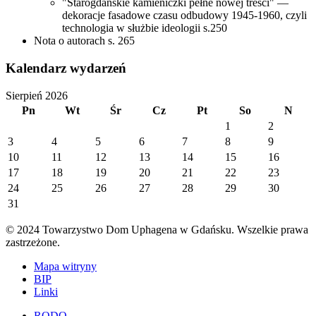
"Starogdańskie kamieniczki pełne nowej treści" —
dekoracje fasadowe czasu odbudowy 1945-1960, czyli
technologia w służbie ideologii s.250
Nota o autorach s. 265
Kalendarz wydarzeń
Sierpień 2026
Pn
Wt
Śr
Cz
Pt
So
N
1
2
3
4
5
6
7
8
9
10
11
12
13
14
15
16
17
18
19
20
21
22
23
24
25
26
27
28
29
30
31
© 2024 Towarzystwo Dom Uphagena w Gdańsku. Wszelkie prawa
zastrzeżone.
Mapa witryny
BIP
Linki
RODO