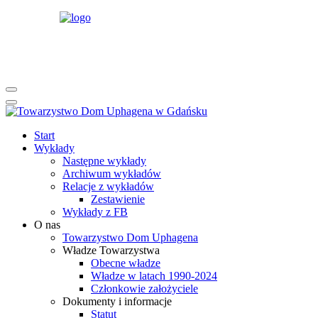
rok
miesiąc
rok
miesiąc
Start
Wykłady
Następne wykłady
Archiwum wykładów
Relacje z wykładów
Zestawienie
Wykłady z FB
O nas
Towarzystwo Dom Uphagena
Władze Towarzystwa
Obecne władze
Władze w latach 1990-2024
Członkowie założyciele
Dokumenty i informacje
Statut