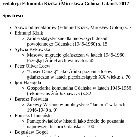
redakcją Edmunda Kizika i Mirosława Golona. Gdańsk 2017
Spis treści
Słowo od redaktorów (Edmund Kizik, Mirosław Golon) s. 7
Edmund Kizik
Źródła statystyczne dla pierwszych dekad
powojennego Gdańska (1945-1960) s. 15
Sylwia Bykowska
Masowe migracje gdańszczan w latach 1945-1960.
Przegląd źródeł archiwalnych s. 45
Peter Oliver Loew
"Unser Danzig" jako źródło poznania losów
gdańszczan w latach pięćdziesiątych XX wieku: s. 70
lgor Hałagida
Gospodarka komunalna Gdańska w latach 1945-1956
(rekonesans źródłoznawczy) s.82
Bartosz Poświata
Żuławy Wiślane w publicystyce "Jantaru" w latach
1946-1949 s. 9]
Fomasz Chinciński
Pamięć świadków historii jako źródło do poznania
najnowszej historii Gdańska s. 100
Bogusław Gogol