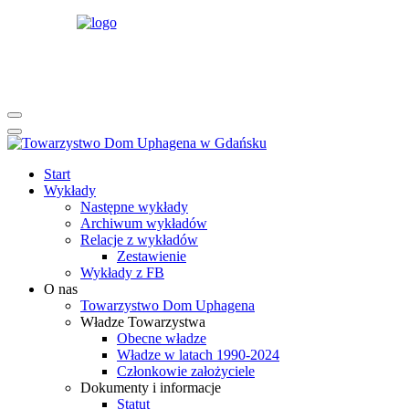
rok
miesiąc
rok
miesiąc
Start
Wykłady
Następne wykłady
Archiwum wykładów
Relacje z wykładów
Zestawienie
Wykłady z FB
O nas
Towarzystwo Dom Uphagena
Władze Towarzystwa
Obecne władze
Władze w latach 1990-2024
Członkowie założyciele
Dokumenty i informacje
Statut