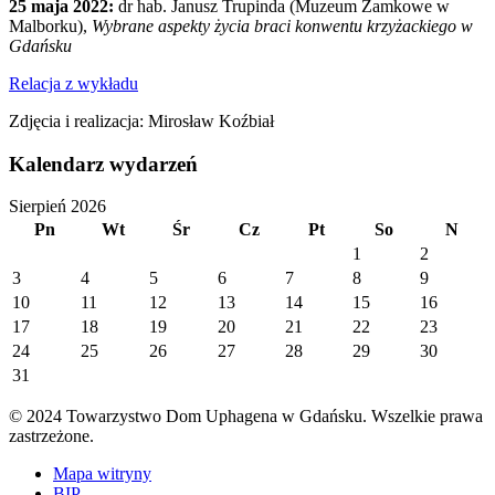
25 maja 2022:
dr hab. Janusz Trupinda (Muzeum Zamkowe w
Malborku),
Wybrane aspekty życia braci konwentu krzyżackiego w
Gdańsku
Relacja z wykładu
Zdjęcia i realizacja: Mirosław Koźbiał
Kalendarz wydarzeń
Sierpień 2026
Pn
Wt
Śr
Cz
Pt
So
N
1
2
3
4
5
6
7
8
9
10
11
12
13
14
15
16
17
18
19
20
21
22
23
24
25
26
27
28
29
30
31
© 2024 Towarzystwo Dom Uphagena w Gdańsku. Wszelkie prawa
zastrzeżone.
Mapa witryny
BIP