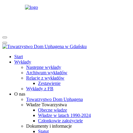
rok
miesiąc
rok
miesiąc
Start
Wykłady
Następne wykłady
Archiwum wykładów
Relacje z wykładów
Zestawienie
Wykłady z FB
O nas
Towarzystwo Dom Uphagena
Władze Towarzystwa
Obecne władze
Władze w latach 1990-2024
Członkowie założyciele
Dokumenty i informacje
Statut